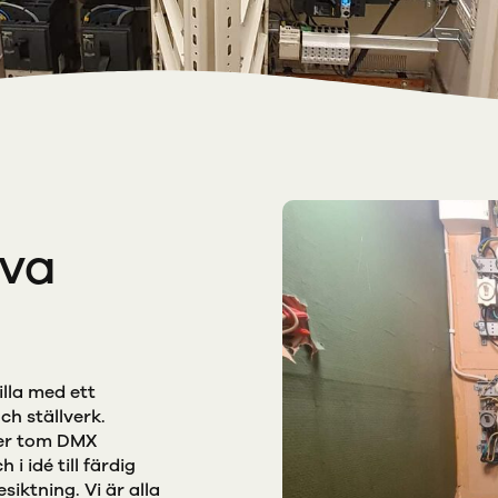
iva
illa med ett
ch ställverk.
ller tom DMX
 i idé till färdig
iktning. Vi är alla