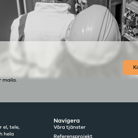
K
 maila.
Navigera
el, tele,
Våra tjänster
h hela
Referensprojekt