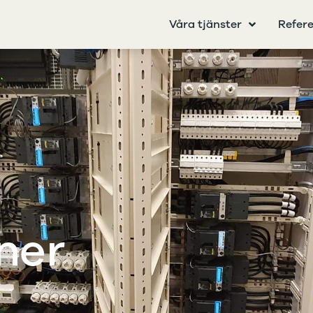
Våra tjänster
Refer
oner